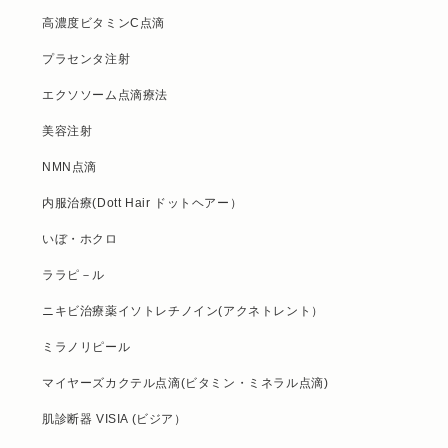
高濃度ビタミンC点滴
プラセンタ注射
エクソソーム点滴療法
美容注射
NMN点滴
内服治療(Dott Hair ドットヘアー）
いぼ・ホクロ
ララピ－ル
ニキビ治療薬イソトレチノイン(アクネトレント）
ミラノリピール
マイヤーズカクテル点滴(ビタミン・ミネラル点滴)
肌診断器 VISIA (ビジア）