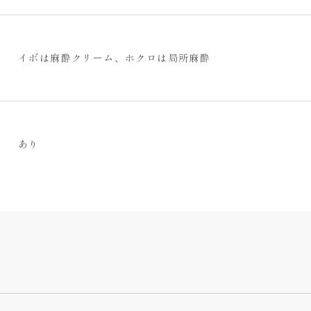
新しい皮膚が再生、熟成する際に生じます。掻いたりせずに
シャワー、洗顔、洗髪、入浴については、当日から可能。
患部以外は当日から可能。
患部は10日後から可能。
イボは麻酔クリーム、ホクロは局所麻酔
あり