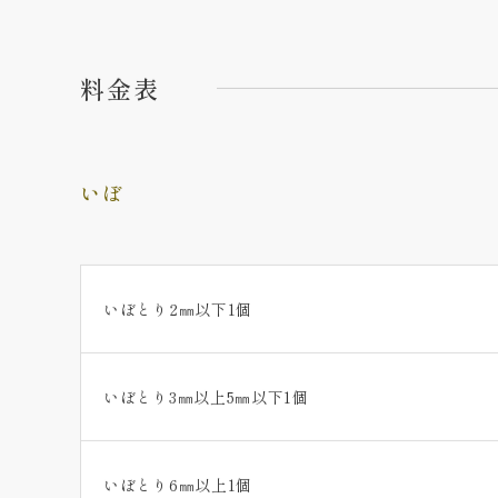
炭酸ガス（co2)レーザー後、当日にメイク
炭酸ガス（co2)レーザーを照射したその日はメ
ら10日程度経過して、肌がある程度元に戻るまで
料金表
いぼ