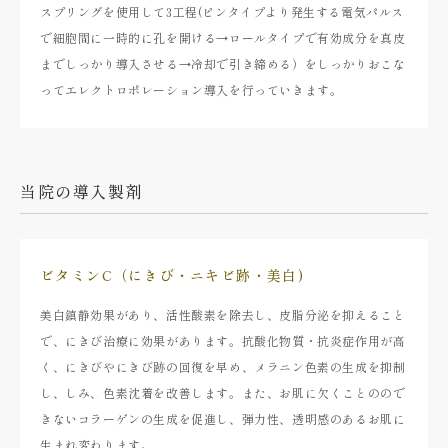
スプリングを使用して3工程(ピンタイプより発生する電気パルス
で細胞間に一時的に孔を開ける→ロールタイプで有効成分を真皮
までしっかり導入させる→冷却で引き締める）をしっかりおこな
ってエレクトロポレーション導入を行っていきます。
当院の導入製剤
ビタミンC（にきび・ニキビ跡・美白)
美白鎮静効果があり、活性酸素を除去し、皮脂分泌を抑えること
で、にきび治療に効果があります。抗酸化物質・抗炎症作用が高
く、にきびやにきび跡の回復を早め、メラニン色素の生成を抑制
し、しみ、色素沈着を改善します。また、お肌に欠くことのので
きないコラーゲンの生成を促進し、弾力性、透明感のあるお肌に
生まれ変わります。