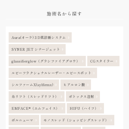
施術名から探す
Aura(オーラ)３D肌診断システム
SYNER JET シナージェット
glassifierglow（グラシファイアグロウ）
CGスタイラー
ルビーフラクショナルレーザー・ルビースポット
シルファームX(sylfirmx)
ヒアルロン酸
糸リフト（スレッドリフト）
ボトックス注射
EMFACE®（エムフェイス）
HIFU（ハイフ）
ボルニューマ
モノスレッド（ショッピングスレッド）