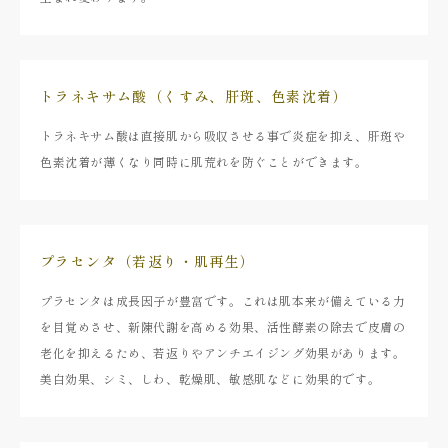
トラネキサム酸（くすみ、肝斑、色素沈着）
トラネキサム酸は直接肌から吸収させる事で炎症を抑え、肝斑や
色素沈着が薄くなり同時に肌荒れを防ぐことができます。
プラセンタ（若返り・肌再生）
プラセンタは成長因子が豊富です。これは肌本来が備えている力
を目覚めさせ、新陳代謝を高める効果、活性酵素の除去で皮膚の
老化を抑えるため、若返りやアンチエイジング効果があります。
美白効果、シミ、しわ、乾燥肌、敏感肌などに効果的です。