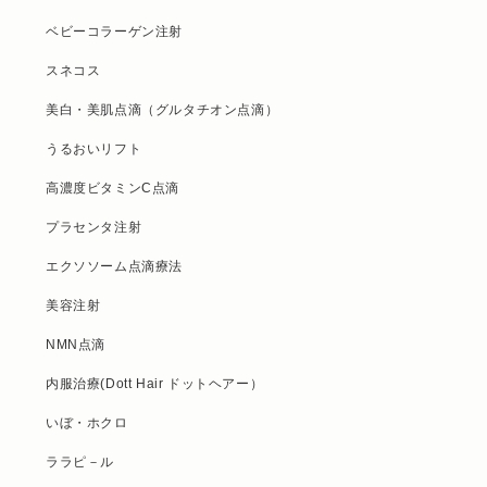
ベビーコラーゲン注射
スネコス
美白・美肌点滴（グルタチオン点滴）
うるおいリフト
高濃度ビタミンC点滴
プラセンタ注射
エクソソーム点滴療法
美容注射
NMN点滴
内服治療(Dott Hair ドットヘアー）
いぼ・ホクロ
ララピ－ル