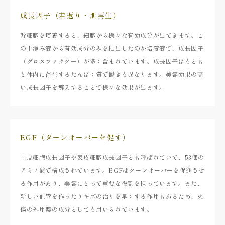
成長因子（若返り・肌再生）
幹細胞を培養すると、細胞から様々な有効成分が出てきます。こ
の上澄み液から有効成分のみを抽出したのが培養液で、成長因子
（グロスファクター）が多く含まれています。成長因子はもとも
と体内に存在するたんぱく質で働きも異なります。美容効果の高
い成長因子を導入することで様々な効果が出ます。
EGF（ターンオーバーを促す）
上皮細胞成長因子や表皮細胞成長因子とも呼ばれていて、53個の
アミノ酸で構成されています。EGFはターンオーバーを促進させ
る作用があり、美容にとって重要な役割を担っています。また、
新しい血管を作ったりキズの治りを早くする作用もあるため、火
傷の外用薬の成分としても用いられています。