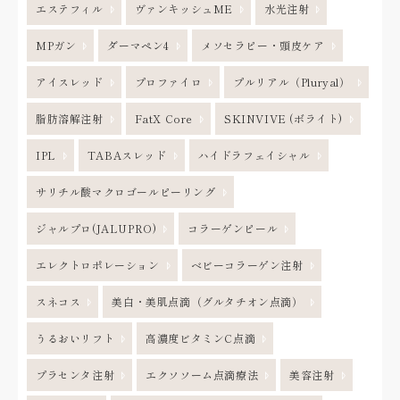
エステフィル
ヴァンキッシュME
水光注射
MPガン
ダーマペン4
メソセラピー・頭皮ケア
アイスレッド
プロファイロ
プルリアル（Pluryal）
脂肪溶解注射
FatX Core
SKINVIVE (ボライト)
IPL
TABAスレッド
ハイドラフェイシャル
サリチル酸マクロゴールピーリング
ジャルプロ(JALUPRO)
コラーゲンピール
エレクトロポレーション
ベビーコラーゲン注射
スネコス
美白・美肌点滴（グルタチオン点滴）
うるおいリフト
高濃度ビタミンC点滴
プラセンタ注射
エクソソーム点滴療法
美容注射