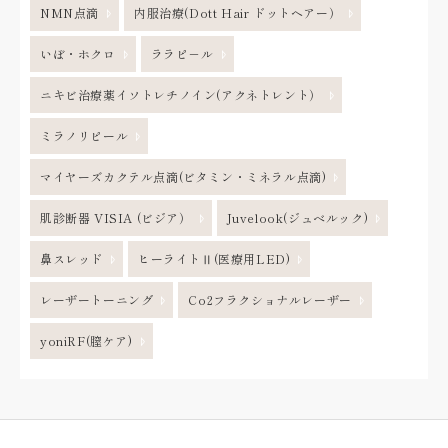
NMN点滴
内服治療(Dott Hair ドットヘアー）
いぼ・ホクロ
ララピ－ル
ニキビ治療薬イソトレチノイン(アクネトレント）
ミラノリピール
マイヤーズカクテル点滴(ビタミン・ミネラル点滴)
肌診断器 VISIA (ビジア）
Juvelook(ジュベルック)
鼻スレッド
ヒーライトⅡ(医療用LED)
レーザートーニング
Co2フラクショナルレーザー
yoniRF(膣ケア)